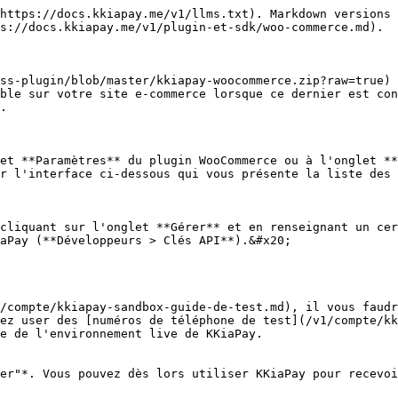
https://docs.kkiapay.me/v1/llms.txt). Markdown versions 
s://docs.kkiapay.me/v1/plugin-et-sdk/woo-commerce.md).

ss-plugin/blob/master/kkiapay-woocommerce.zip?raw=true) 
ble sur votre site e-commerce lorsque ce dernier est con
.

et **Paramètres** du plugin WooCommerce ou à l'onglet **
r l'interface ci-dessous qui vous présente la liste des 
cliquant sur l'onglet **Gérer** et en renseignant un cer
aPay (**Développeurs > Clés API**).&#x20;

/compte/kkiapay-sandbox-guide-de-test.md), il vous faudr
ez user des [numéros de téléphone de test](/v1/compte/kk
e de l'environnement live de KKiaPay.

er"*. Vous pouvez dès lors utiliser KKiaPay pour recevoi