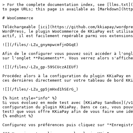
> For the complete documentation index, see [llms.txt](
to page URLs; this page is available as [Markdown](http
# WooCommerce

Téléchargeable [ici](https://github.com/kkiapay/wordpre
WordPress, le plugin WooCommerce de KKiaPay est utilisa
actif, il est facilement repérable parmi vos extensions
![](/files/-LZu_gnympwcmfjnDGqE)

Afin de le configurer vous pouvez soit accéder à l'ongl
sur l'onglet **Paiements**. Vous verrez alors s'affiche
![](/files/-LZu_gp-59SCUczAIEUf)

Procédez alors à la configuration du plugin KKiaPay en 
ces dernières directement sur votre tableau de bord KKi
![](/files/-LZu_gp5jmHxd1hSErG_)

{% hint style="info" %}

Si vous évoluez en mode test avec [KKiaPay Sandbox](/v1
configuration du plugin KKiaPay. Dans ce cas, vous pouv
test) que vous offre KKiaPay afin de vous faire une idé
{% endhint %}

Configurez vos préférences puis cliquez sur "*Enregistr