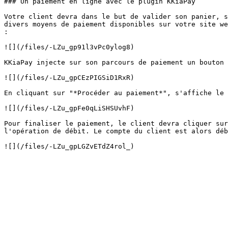
### Un paiement en ligne avec le plugin KKiaPay

Votre client devra dans le but de valider son panier, s
divers moyens de paiement disponibles sur votre site we
:

![](/files/-LZu_gp91l3vPc0ylog8)

KKiaPay injecte sur son parcours de paiement un bouton 
![](/files/-LZu_gpCEzPIGSiD1RxR)

En cliquant sur "*Procéder au paiement*", s'affiche le 
![](/files/-LZu_gpFe0qLiSHSUvhF)

Pour finaliser le paiement, le client devra cliquer sur
l'opération de débit. Le compte du client est alors déb